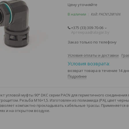
Цену уточняйте
В наличии
Код:
PACN12M16N
+375 (33) 309-70-06
Артёмㅤㅤㅤpaa@alagar.by
Заказ только по телефону
Условия оплаты и доставки
Гра
возврат товара в течение 14 д
Подробнее
т угловой муфты 90° DKC серии PACN для герметичного соединения
рощитом. Резьба M16×1,5. Изготовлен из полиамида (PA), цвет черны
озволяет компактно прокладывать кабельные трассы. Применяется в
х и на открытом воздухе.