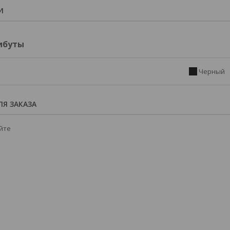
И
ибуты
Черный
Я ЗАКАЗА
йте