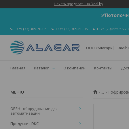
Начать продавать на Deal.by
✅Потолочн
+375 (33) 309-70-06
+375 (33) 309-80-06
+375 (29) 865-58-73
ООО «Алагар» | E-mail: 
Главная
Каталог
О компании
Контакты
Дос
...
Гофрирова
ОВЕН - оборудование для
автоматизации
Продукция DKC