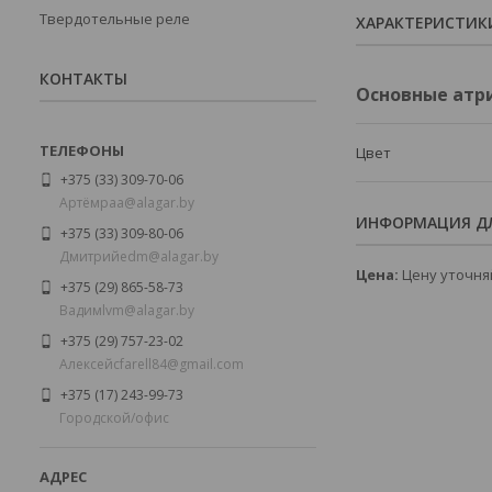
Твердотельные реле
ХАРАКТЕРИСТИК
КОНТАКТЫ
Основные атр
Цвет
+375 (33) 309-70-06
Артёмㅤㅤㅤpaa@alagar.by
ИНФОРМАЦИЯ ДЛ
+375 (33) 309-80-06
Дмитрийㅤㅤedm@alagar.by
Цена:
Цену уточня
+375 (29) 865-58-73
Вадимㅤㅤㅤlvm@alagar.by
+375 (29) 757-23-02
Алексейㅤㅤcfarell84@gmail.com
+375 (17) 243-99-73
Городской/офис