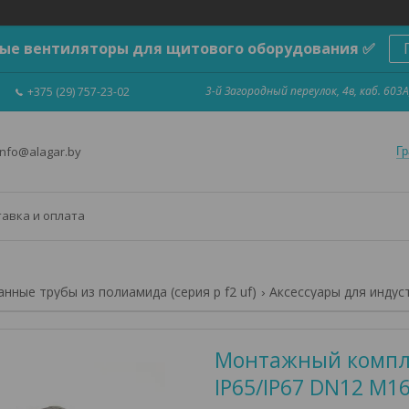
ые вентиляторы для щитового оборудования ✅
3-й Загородный переулок, 4в, каб. 603А
+375 (29) 757-23-02
info@alagar.by
Гр
тавка и оплата
нные трубы из полиамида (серия p f2 uf)
Аксессуары для индус
Монтажный компле
IP65/IP67 DN12 M1