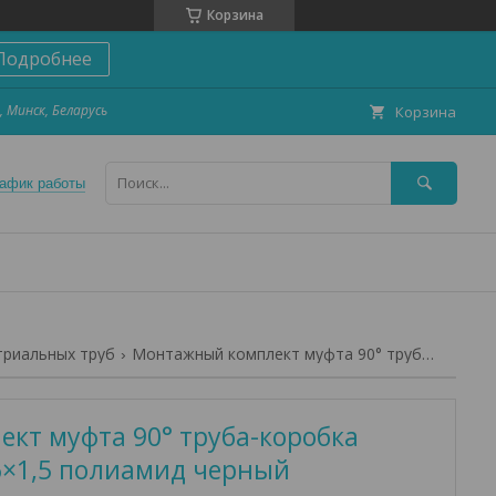
Корзина
Подробнее
, Минск, Беларусь
Корзина
афик работы
триальных труб
Монтажный комплект муфта 90° труба-коробка ip65/ip67 dn12 m16×1,5 полиамид черный
кт муфта 90° труба-коробка
6×1,5 полиамид черный