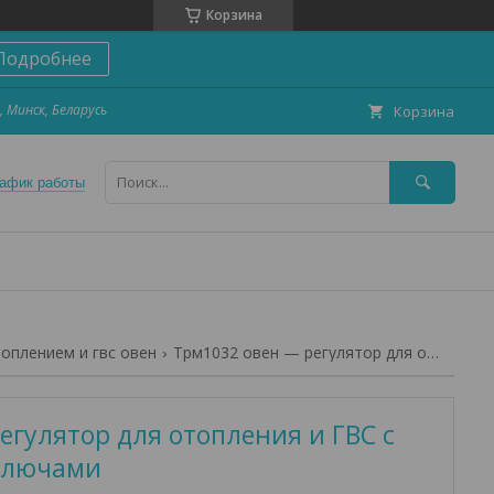
Корзина
Подробнее
, Минск, Беларусь
Корзина
афик работы
оплением и гвс овен
Трм1032 овен — регулятор для отопления и гвс с транзисторными ключами
гулятор для отопления и ГВС с
ключами