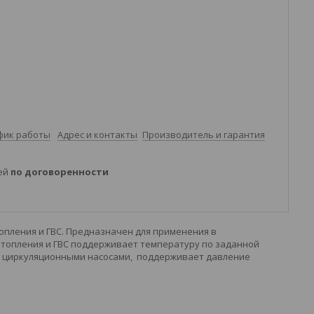
фик работы
Адрес и контакты
Производитель и гарантия
ней
по договоренности
опления и ГВС. Предназначен для применения в
 отопления и ГВС поддерживает температуру по заданной
), циркуляционными насосами, поддерживает давление