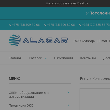
Начать продавать на Deal.by
✅Потолочн
+375 (33) 309-70-06
+375 (33) 309-80-06
+375 (29) 865-58-73
ООО «Алагар» | E-mail: 
Главная
Каталог
О компании
Контакты
Дос
...
Контролле
ОВЕН - оборудование для
автоматизации
Продукция DKC