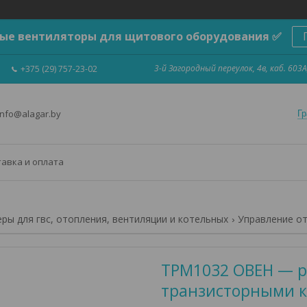
ые вентиляторы для щитового оборудования ✅
3-й Загородный переулок, 4в, каб. 603А
+375 (29) 757-23-02
info@alagar.by
Гр
тавка и оплата
ры для гвс, отопления, вентиляции и котельных
Управление от
ТРМ1032 ОВЕН — ре
транзисторными 