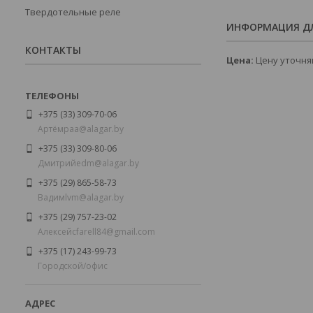
Твердотельные реле
ИНФОРМАЦИЯ ДЛ
КОНТАКТЫ
Цена:
Цену уточня
+375 (33) 309-70-06
Артёмㅤㅤㅤpaa@alagar.by
+375 (33) 309-80-06
Дмитрийㅤㅤedm@alagar.by
+375 (29) 865-58-73
Вадимㅤㅤㅤlvm@alagar.by
+375 (29) 757-23-02
Алексейㅤㅤcfarell84@gmail.com
+375 (17) 243-99-73
Городской/офис