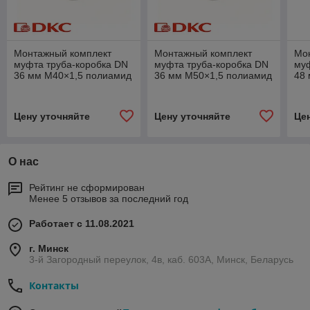
Монтажный комплект
Монтажный комплект
Мо
муфта труба-коробка DN
муфта труба-коробка DN
муф
36 мм M40×1,5 полиамид
36 мм M50×1,5 полиамид
48
черный
черный
че
Цену уточняйте
Цену уточняйте
Це
О нас
Рейтинг не сформирован
Менее 5 отзывов за последний год
Работает с 11.08.2021
г. Минск
3-й Загородный переулок, 4в, каб. 603А, Минск, Беларусь
Контакты