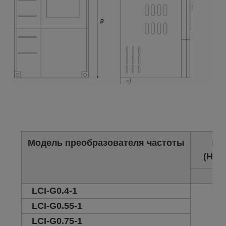
Модель преобразователя частоты
Ве
(Нет
кг
LCI-G0.4-1
1.5
LCI-G0.55-1
LCI-G0.75-1