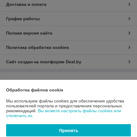
Доставка и оплата
График работы
Полная версия сайта
Политика обработки cookies
Сайт создан на платформе Deal.by
Информация для покупателя
Обработка файлов cookie
Юридическое лицо:
Общество с ограниченной ответственностью
«Алагар»
220036, г. Минск, 3-й Загородный пер., д.4В., пом.52
Мы используем файлы cookies для обеспечения удобства
пользователей портала и предоставления персональных
Регистрационный номер ЕГР: 193805773
рекомендаций.
Вы можете настроить файлы cookies или
отключить их.
УНП: 193805773
Регистрационный орган: Минский горисполком
Принять