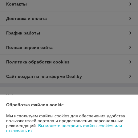
Контакты
Доставка и оплата
График работы
Полная версия сайта
Политика обработки cookies
Сайт создан на платформе Deal.by
Информация для покупателя
Обработка файлов cookie
Юридическое лицо:
Общество с ограниченной ответственностью
«Алагар»
220036, г. Минск, 3-й Загородный пер., д.4В., пом.52
Мы используем файлы cookies для обеспечения удобства
пользователей портала и предоставления персональных
Регистрационный номер ЕГР: 193805773
рекомендаций.
Вы можете настроить файлы cookies или
отключить их.
УНП: 193805773